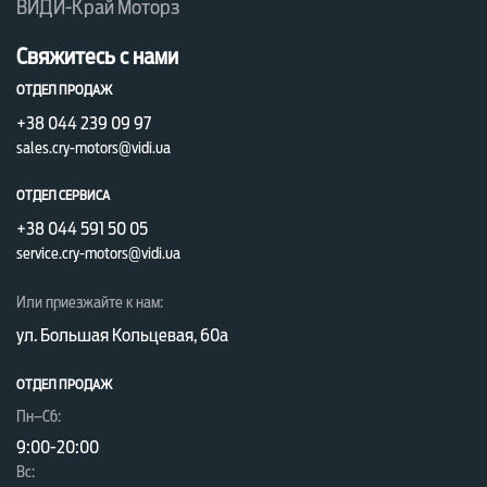
ВИДИ-Край Моторз
расход обеспечивает функция Ford ECOnetic
Свяжитесь с нами
Technology, подарив владельцам приятную
экономию бюджета.
ОТДЕЛ ПРОДАЖ
+38 044 239 09 97
Функция Ford MyKey позволяет настроить
sales.cry-motors@vidi.ua
параметры авто под определенного
ОТДЕЛ СЕРВИСА
пользователя, обеспечив безопасное вождение
+38 044 591 50 05
и комфорт:
service.cry-motors@vidi.ua
● напоминание о превышении и ограничении
скорости;
Или приезжайте к нам:
● максимальная громкость звучания;
ул. Большая Кольцевая, 60а
● запрет на отключение функции “помощи
ОТДЕЛ ПРОДАЖ
водителю”;
Пн–Сб:
● соответствие вашим визуальным и
9:00-20:00
тактильным предпочтениям в салоне.
Вc: