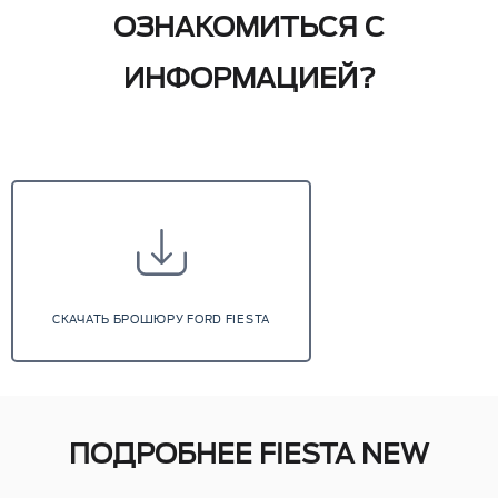
ОЗНАКОМИТЬСЯ С
с дистанционным
Центральный замок
управлением
Сиденья водителя и
ИНФОРМАЦИЕЙ?
переднего пассажира -
поясничная опора с
механической регулировкой
Подогрев руля
Механический кондиционер
СКАЧАТЬ БРОШЮРУ FORD FIESTA
Радио, 8-дюймовый
Аудиосистема
цветной сенсорный
экран, 6 динамиков
ПОДРОБНЕЕ FIESTA NEW
Система беспроводной