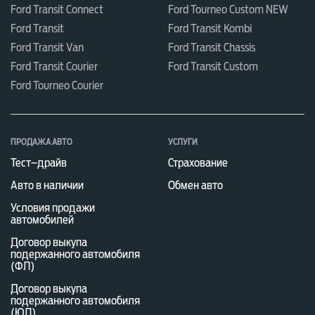
оснащен передними и задними ремнями
Ford Transit Connect
Ford Tourneo Custom NEW
безопасности и сигнализаторами, которые
Ford Transit
Ford Transit Kombi
Ford Transit Van
Ford Transit Chassis
напоминают о непристегнутых пассажирах.
Ford Transit Courier
Ford Transit Custom
Функция экстренного торможения позволяет
Ford Tourneo Courier
мгновенно затормозить в непредвиденной
ситуации – давление на педаль тормоза
усиливается автоматически.
ПРОДАЖА АВТО
УСЛУГИ
Тест–драйв
Страхование
Интеллектуальные технологии ФОРД ФИЕСТА
Круиз-контроль помогает поддерживать
Авто в наличии
Обмен авто
выбранную скорость езды. Если при движении
Условия продажи
автомобилей
система обнаружит преграду – скорость
Договор выкупа
снизится автоматически. Также предусмотрена
подержанного автомобиля
(ФЛ)
функция безопасной парковки, которая поможет
Договор выкупа
определить, хватает ли места для стоянки и
подержанного автомобиля
выявить преграды. За счет установленной
(ЮЛ)