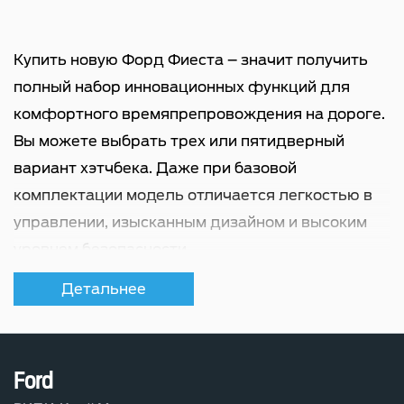
связи по протоколу
Bluetooth
Купить новую Форд Фиеста – значит получить
Входы USB
полный набор инновационных функций для
комфортного времяпрепровождения на дороге.
Механическая регулировка
Вы можете выбрать трех или пятидверный
сиденья пассажира в 4-х
вариант хэтчбека. Даже при базовой
направлениях
комплектации модель отличается легкостью в
управлении, изысканным дизайном и высоким
Управление на руле
уровнем безопасности.
Компактный, но мощный автомобиль
Детальнее
App Link Android Auto/Apple
предназначен для городских магистралей и
CarPlay
путешествий за городом. Новый двигатель на
30% мощнее предыдущего, но, при этом,
Ford
Система голосового
потребляет меньше топлива. Небольшой
управления