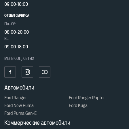
09:00-18:00
Салон новенького Ford Fiesta New – сочетание
функциональности и визуальной
ОТДЕЛ CЕРВИСА
привлекательности. Приятную атмосферу
Пн–Сб:
светлого и просторного интерьера подарит
08:00-20:00
Вc:
небольшой панорамный люк, обеспечив
09:00-18:00
природное освещение. Крыша открывается
одним нажатием на кнопку, не отвлекая
МЫ В СОЦ. СЕТЯХ
водителя от езды.
Безопасность и легкость управления FORD FIESTA NEW
Автомобили
Процесс езды также облегчает голосовое
управления. Вы сможете говорить по телефону,
Ford Ranger
Ford Ranger Raptor
Ford New Puma
Ford Kuga
выбирать музыку и настраивать навигацию.
Ford Puma Gen-E
Подушки безопасности облегчают силу удара и
Коммерческие автомобили
защищают под любым углом. Форд Фиеста