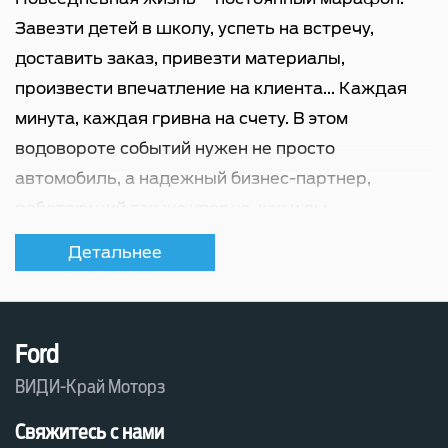
2 разъема USB для 2-го
ряда сидений (Type C)
Завезти детей в школу, успеть на встречу,
доставить заказ, привезти материалы,
произвести впечатление на клиента... Каждая
минута, каждая гривна на счету. В этом
водовороте событий нужен не просто
автомобиль, а надежный бизнес-партнер,
работающий так же упорно, как и вы.
Встречайте новый Ford Tourneo Courier 2026
Детальнее
года. Фургон, говорящий "Да!" любой вашей
логистической задаче, оставаясь при этом
стильным и удобным.
Ford
Новый Ford Tourneo Courier
ВИДИ-Край Моторз
Форд Турнео Курьер – это синергия смелого
Свяжитесь с нами
дизайна, впечатляющей практичности и