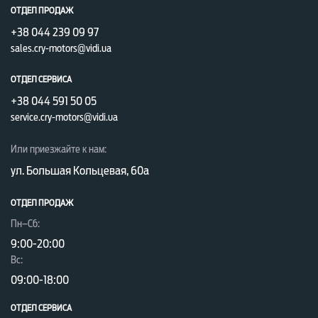
ОТДЕЛ ПРОДАЖ
передовых решений, созданная для тех, кто
+38 044 239 09 97
стремится к большему. Больше простора для
sales.cry-motors@vidi.ua
приключений, больше уюта для близких,
больше свободы для воплощения мечтаний. Его
ОТДЕЛ СЕРВИСА
внешний вид, выполненный в фирменном стиле
+38 044 591 50 05
service.cry-motors@vidi.ua
Ford, сразу привлекает внимание. Он выглядит
современно, изысканно и одновременно
Или приезжайте к нам:
дружески. А широкая палитра доступных цветов
ул. Большая Кольцевая, 60а
от классического Frozen White до яркого Bursting
ОТДЕЛ ПРОДАЖ
Green или элегантного Digital Aqua Blue
Пн–Сб:
позволяет выразить индивидуальность
9:00-20:00
владельца авто.
Вc:
Современные технологии
09:00-18:00
Tourneo Courier – комфорт и
ОТДЕЛ CЕРВИСА