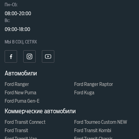
безопасность на новом уровне
Пн–Сб:
Представьте. Утром вы едете на важную
08:00-20:00
Вc:
встречу. Tourneo Courier — идеальный
09:00-18:00
мобильный офис. В салоне ваш смартфон
мгновенно подключается к мультимедийной
МЫ В СОЦ. СЕТЯХ
системе SYNC 4 через беспроводную Apple
CarPlay или Android Auto, а сам заряжается на
беспроводной панели. Вся необходимая
Автомобили
информация о фургоне выводится на большой
Ford Ranger
Ford Ranger Raptor
сенсорный дисплей (8" в версии Titanium или 12"
Ford New Puma
Ford Kuga
в E-Titanium) и цветную цифровую приборную
Ford Puma Gen-E
панель.
Коммерческие автомобили
Вы спокойно ведете переговоры по громкой
Ford Transit Connect
Ford Tourneo Custom NEW
связи, пока адаптивный круиз-контроль с
Ford Transit
Ford Transit Kombi
функцией Stop&Go ведет вас сквозь пробки.
Ford Transit Van
Ford Transit Chassis