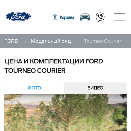
Toggle navigation
Toggle
Корзина
0
FORD
→
Модельный ряд
→
Tourneo Courier
ЦЕНА И КОМПЛЕКТАЦИИ FORD
TOURNEO COURIER
ФОТО
ВИДЕО