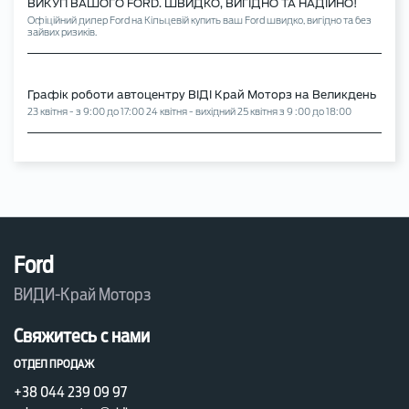
ВИКУП ВАШОГО FORD. ШВИДКО, ВИГІДНО ТА НАДІЙНО!
Офіційний дилер Ford на Кільцевій купить ваш Ford швидко, вигідно та без
зайвих ризиків.
Графік роботи автоцентру ВІДІ Край Моторз на Великдень
23 квітня - з 9:00 до 17:00 24 квітня - вихідний 25 квітня з 9 :00 до 18:00
Ford
ВИДИ-Край Моторз
Свяжитесь с нами
ОТДЕЛ ПРОДАЖ
+38 044 239 09 97