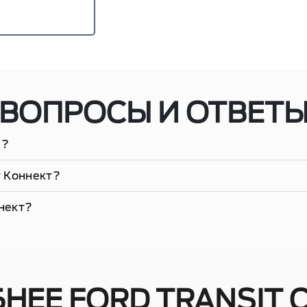
(во избежание повторных столкновений)
льности водителя
ВОПРОСЫ И ОТВЕТ
л?
 Коннект?
ннект?
НЕЕ FORD TRANSIT 