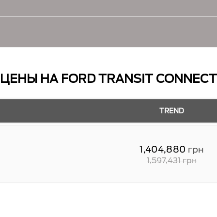
 цвета
D
ЦЕНЫ НА FORD TRANSIT CONNECT
й)
нах
TREND
й
 заднего вида
М УПРАВЛЕНИЕМ
1,404,880
грн
ный
открытия/закрытия 1-м нажатием)
1,597,431
грн
ndroid Auto