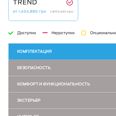
TREND
от
1,404,880
грн
1,597,431
грн
Доступно
Недоступно
Опциональн
КОМПЛЕКТАЦИЯ
БЕЗОПАСНОСТЬ
ABS - антиблокировочная система
КОМФОРТ И ФУНКЦИОНАЛЬНОСТЬ
Кондиционер
ЭКСТЕРЬЕР
Иммобилайзер