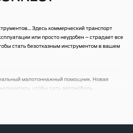
струментов... Здесь коммерческий транспорт
ксплуатации или просто неудобен – страдает все
чтобы стать безотказным инструментом в вашем
идеальный малотоннажный помощник. Новая
бъединились, чтобы дать автомобиль,
что стоимость каждого километра и каждую
очно велик, чтобы перевозить значительные