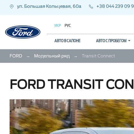
ул. Большая Кольцевая, 60а
+38 044 239 09 9
УКР
РУС
АВТО В САЛОНЕ
АВТО С ПРОБЕГОМ
FORD
→
Модельный ряд
→
Transit Connect
FORD TRANSIT CO