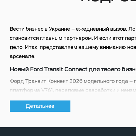
Вести бизнес в Украине – ежедневный вызов. Ло
становится главным партнером. И если этот пар
дело. Итак, представляем вашему вниманию новы
арсенале.
Новый Ford Transit Connect для твоего биз
Форд Транзит Коннект 2026 модельного года –
платформа V761, передовые разработки и неизм
зарабатывающий деньги с первого метра.
Детальнее
Знаем, что такое киевский трафик. Знаем, как 
минуту простоя имеет большое значение. Новый 
грузы, но достаточно компактен для эксплуатаци