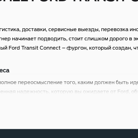
гистика, доставки, сервисные выезды, перевозка ин
тнер начинает подводить, стоит слишком дорого в э
й Ford Transit Connect – фургон, который создан, 
неса
 полное переосмысление того, каким должен быть 
енная надежность, которую вы ожидаете от Ford, о
сложно найти парковочное место в центре. И знаем, 
Ford Transit Connect – отличный баланс. Он достат
и в городе.