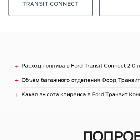
TRANSIT CONNECT
Аварийное торможение после столкновения 
Предупреждение об усталости и невнимате
Расход топлива в Ford Transit Connect 2.0 
Объем багажного отделения Форд Транзит
Какая высота клиренса в Ford Транзит Ко
ПОДРОБ