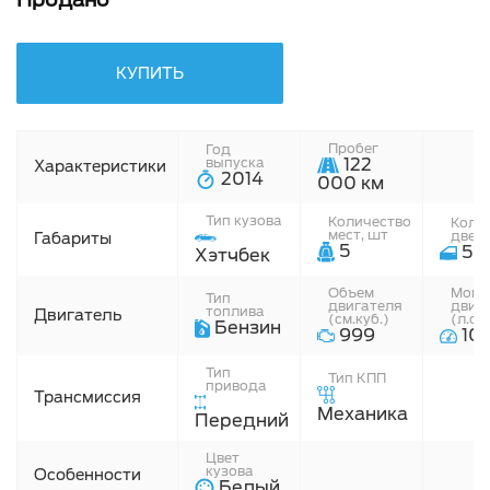
КУПИТЬ
Пробег
Год
выпуска
122
Характеристики
2014
000 км
Тип кузова
Количество
Коли
мест, шт
двере
Габариты
5
5
Хэтчбек
Объем
Мощн
Тип
двигателя
двиг
топлива
Двигатель
(см.куб.)
(л.с.)
Бензин
999
10
Тип
Тип КПП
привода
Трансмиссия
Механика
Передний
Цвет
кузова
Особенности
Белый