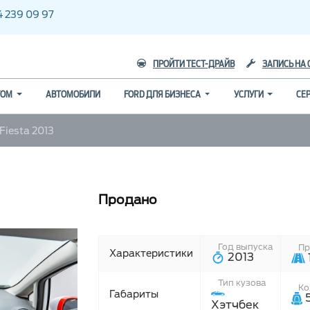
 239 09 97
ПРОЙТИ ТЕСТ-ДРАЙВ
ЗАПИСЬ НА 
ГОМ
АВТОМОБИЛИ
FORD ДЛЯ БИЗНЕСА
УСЛУГИ
СЕ
Fiesta 2013
Продано
Год выпуска
Пр
Характеристики
2013
Тип кузова
Ко
Габариты
Хэтчбек