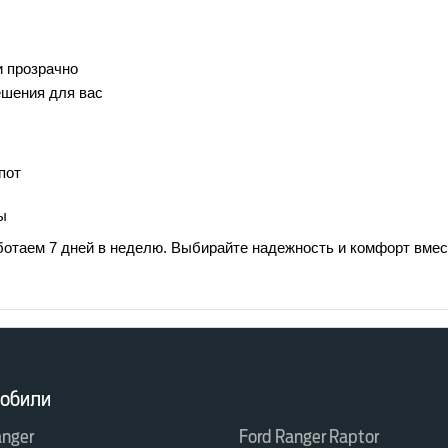
и прозрачно
ешения для вас
пот
ы
ботаем 7 дней в неделю. Выбирайте надежность и комфорт вме
обили
anger
Ford Ranger Raptor