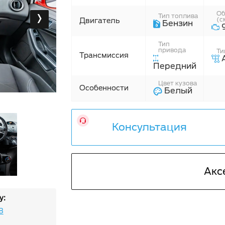
›
Об
Тип топлива
(с
Двигатель
Бензин
Тип
привода
Ти
Трансмиссия
А
Передний
Цвет кузова
Особенности
Белый
Консультация
Акс
у:
8