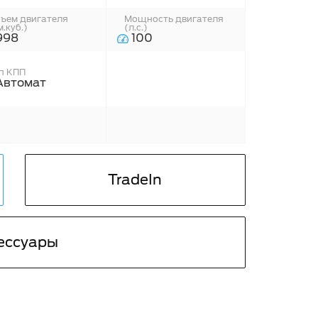
ъем двигателя
Мощность двигателя
м.куб.)
(л.с.)
998
100
п КПП
втомат
TradeIn
ессуары