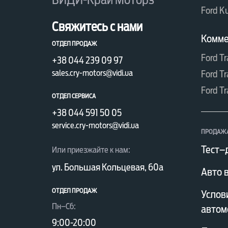
Ford K
Свяжитесь с нами
Комме
ОТДЕЛ ПРОДАЖ
Ford Tr
+38 044 239 09 97
sales.cry-motors@vidi.ua
Ford Tr
Ford Tr
ОТДЕЛ СЕРВИСА
+38 044 591 50 05
service.cry-motors@vidi.ua
ПРОДАЖА
Тест–
Или приезжайте к нам:
ул. Большая Кольцевая, 60а
Авто 
ОТДЕЛ ПРОДАЖ
Услов
Пн–Сб:
автом
9:00-20:00