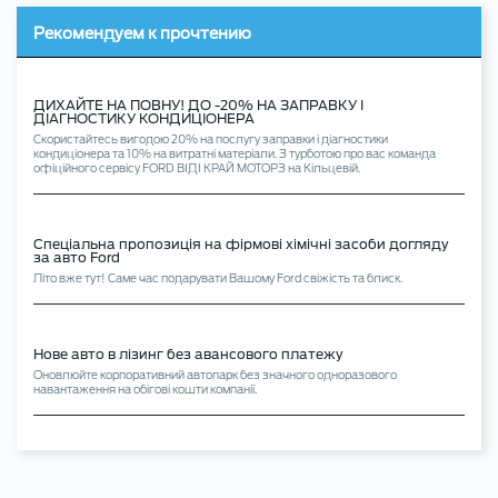
Рекомендуем к прочтению
ДИХАЙТЕ НА ПОВНУ! ДО -20% НА ЗАПРАВКУ І
ДІАГНОСТИКУ КОНДИЦІОНЕРА
Скористайтесь вигодою 20% на послугу заправки і діагностики
кондиціонера та 10% на витратні матеріали. З турботою про вас команда
офіційного сервісу FORD ВІДІ КРАЙ МОТОРЗ на Кільцевій.
Спеціальна пропозиція на фірмові хімічні засоби догляду
за авто Ford
Літо вже тут! Саме час подарувати Вашому Ford свіжість та блиск.
Нове авто в лізинг без авансового платежу
Оновлюйте корпоративний автопарк без значного одноразового
навантаження на обігові кошти компанії.