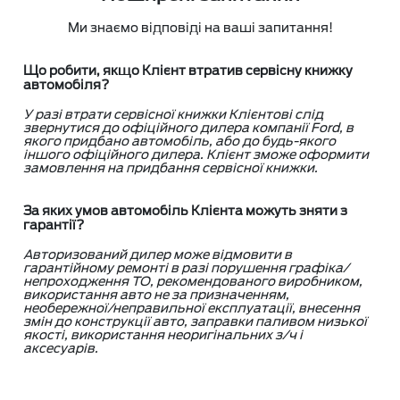
Ми знаємо відповіді на ваші запитання!
Що робити, якщо Клієнт втратив сервісну книжку
автомобіля?
У разі втрати сервісної книжки Клієнтові слід
звернутися до офіційного дилера компанії Ford, в
якого придбано автомобіль, або до будь-якого
іншого офіційного дилера. Клієнт зможе оформити
замовлення на придбання сервісної книжки.
За яких умов автомобіль Клієнта можуть зняти з
гарантії?
Авторизований дилер може відмовити в
гарантійному ремонті в разі порушення графіка/
непроходження ТО, рекомендованого виробником,
використання авто не за призначенням,
необережної/неправильної експлуатації, внесення
змін до конструкції авто, заправки паливом низької
якості, використання неоригінальних з/ч і
аксесуарів.