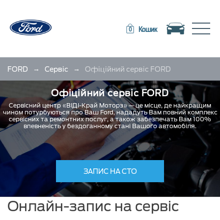
Toggle navigation
Toggle
Кошик
0
→
→
FORD
Сервіс
Офіційний сервіс FORD
Офіційний сервіс FORD
Сервісний центр «ВІДІ-Край Моторз» — це місце, де найкращим
чином потурбуються про Ваш Ford, нададуть Вам повний комплекс
сервісних та ремонтних послуг, а також забезпечать Вам 100%
впевненість у бездоганному стані Вашого автомобіля.
ЗАПИС НА СТО
Онлайн-запис на сервіс