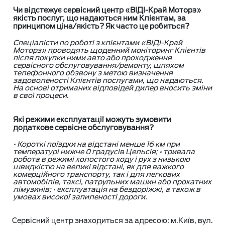
Чи відстежує сервісний центр «ВІДІ-Край Моторз»
якість послуг, що надаються ним Клієнтам, за
принципом ціна/якість? Як часто це робиться?
Спеціалісти по роботі з клієнтами «ВІДІ-Край
Моторз» проводять щоденний моніторинг Клієнтів
після покупки ними авто або проходження
сервісного обслуговування/ремонту, шляхом
телефонного обзвону з метою визначення
задоволеності Клієнтів послугами, що надаються.
На основі отриманих відповідей дилер вносить зміни
в свої процеси.
Які режими експлуатації можуть зумовити
додаткове сервісне обслуговування?
• Короткі поїздки на відстані менше 16 км при
температурі нижче 0 градусів Цельсія; • тривала
робота в режимі холостого ходу і рух з низькою
швидкістю на великі відстані, як для важкого
комерційного транспорту, так і для легкових
автомобілів, таксі, патрульних машин або прокатних
лімузинів; • експлуатація на бездоріжжі, а також в
умовах високої запиленості дороги.
Сервісний центр знаходиться за адресою: м.Київ, вул.