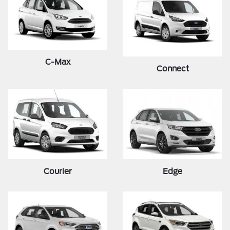
C-Max
Connect
Courier
Edge