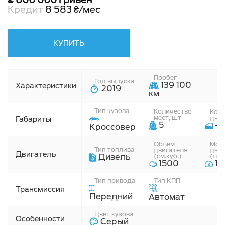
Кредит
8 583 ₴/мес
КУПИТЬ
Пробег
Год выпуска
139 100
Характеристики
2019
км
Тип кузова
Количество
Кол
мест, шт
двер
Габариты
5
-
Кроссовер
Объем
Мощ
Тип топлива
двигателя
дви
Двигатель
Дизель
(см.куб.)
(л.с.
1500
12
Тип привода
Тип КПП
Трансмиссия
Передний
Автомат
Цвет кузова
Особенности
Серый