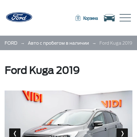
Toggle navigation
Toggle
Корзина
0
→
→
FORD
Авто с пробегом в наличии
Ford Kuga 2019
Ford Kuga 2019
‹
›