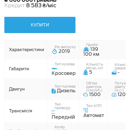
Кредит
8 583 ₴/міс
КУПИТИ
Пробіг
Рік випуску
139
Характеристики
2019
100 км
Тип кузова
Кiлькiсть
Кiлькiст
мiсць, шт
дверей,
Габарити
5
-
Кросовер
Об'єм
Потужні
Тип палива
двигуна
двигуна
Двигун
Дизель
(см.куб.)
(к.с.)
1500
120
Тип
Тип КПП
приводу
Трансмісія
Автомат
Передній
Колір