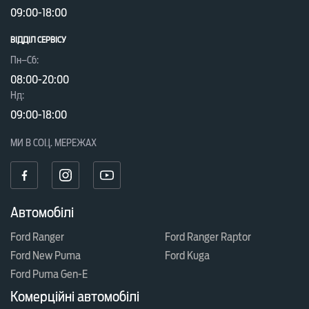
09:00-18:00
Система безключового
ВІДДІЛ CЕРВІСУ
доступу до автомобіля
Пн–Сб:
08:00-20:00
Центральний передній
Нд:
підлокітник
09:00-18:00
МИ В СОЦ. МЕРЕЖАХ
5 режимів їзди: нормальний,
спортивний, екологічний,
слизьким покриттям,
позашляховими трасами
Автомобілі
Ford Ranger
Ford Ranger Raptor
Система безключового
Ford New Puma
Ford Kuga
Keyless Start System
запуску двигуна
Ford Puma Gen-E
Комерційні автомобілі