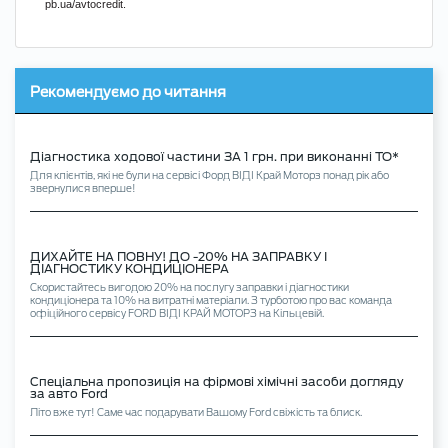
pb.ua/avtocredit
.
Рекомендуємо до читання
Діагностика ходової частини ЗА 1 грн. при виконанні ТО*
Для клієнтів, які не були на сервісі Форд ВІДІ Край Моторз понад рік або
звернулися вперше!
ДИХАЙТЕ НА ПОВНУ! ДО -20% НА ЗАПРАВКУ І
ДІАГНОСТИКУ КОНДИЦІОНЕРА
Скористайтесь вигодою 20% на послугу заправки і діагностики
кондиціонера та 10% на витратні матеріали. З турботою про вас команда
офіційного сервісу FORD ВІДІ КРАЙ МОТОРЗ на Кільцевій.
Спеціальна пропозиція на фірмові хімічні засоби догляду
за авто Ford
Літо вже тут! Саме час подарувати Вашому Ford свіжість та блиск.