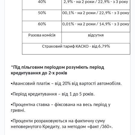
40%
2,9% - на 2 роки / 22,9% - з 3 року
50%
00,1% - на 2 роки / 22,9% - з 3 року
60%
0,01% - на 2 роки / 14,9% - з 3 року
Разова комісія
відсутня
Страховий тариф КАСКО - від 6,79%
*Під пільговим періодом розуміють період
кредитування до 2-х років
▪Авансовий платіж – від 20% від вартості автомобіля.
▪Період кредитування – від 1 до 5 років.
▪Процентна ставка – фіксована на весь період у
гривні.
▪Проценти розраховуються на фактичну суму
неповернутого Кредиту, за методом «факт /360».