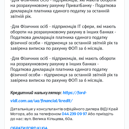
-Для Фізичних Осіб - підприємців, які мають обороти
на розрахунковому рахунку ПриватБанку -
Податкова
декларація платника єдиного податку за останній
звітній рік.
-Для Фізичних осіб - підприємців IT сфери, які мають
обороти на розрахунковому рахунку в інших банках -
Податкова декларація платника єдиного податку
фізичної особи - підприємця за останній звітній рік та
завірена виписка по рахунку ФОП за 6 місяців.
-Для Фізичних осіб - підприємців, які мають обороти
на розрахунковому рахунку в інших банках -
Податкова декларація платника єдиного податку
фізичної особи - підприємця за останній звітній рік та
завірена виписка по рахунку ФОП за 6 місяців.
Кредитний калькулятор:
https://ford-
vidi.com.ua/ua/financial/kredit/
Детальніше у консультантів офіційного дилера ВІДІ Край
Моторз, або за телефоном
044 239 09 97
Або приїздіть
до нас: вул. Велика Кільцева, 60а.
ОБРАТИ FORD KUGA