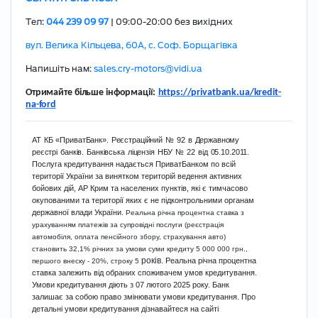
Tел:
044 239 09 97
| 09:00-20:00 без вихідних
вул. Велика Кільцева, 60А, с. Соф. Борщагівка
Напишіть нам:
sales.cry-motors@vidi.ua
Отримайте
більше
інформації:
https://privatbank.ua/kredit-
na-
ford
АТ
КБ
«ПриватБанк».
Реєстраційний
№
92
в
Державному
реєстрі
банків.
Банківська
ліцензія
НБУ
№
22
від
05.10.2011.
Послуга кредитування надається ПриватБанком по всій
території України за винятком територій ведення активних
бойових дій, АР Крим та населених пунктів, які є тимчасово
окупованими та території яких є не підконтрольними органам
державної влади України.
Реальна річна процентна ставка з
урахуванням платежів за супровідні послуги (реєстрація
автомобіля, оплата пенсійного збору, страхування авто)
становить 32,1% річних за умови суми кредиту 5 000 000 грн.,
років.
Реальна річна процентна
першого внеску - 20%, строку 5
ставка залежить від обраних споживачем умов кредитування.
Умови кредитування діють з 07 лютого 2025 року. Банк
залишає за собою право змінювати умови кредитування. Про
детальні умови кредитування дізнавайтеся на сайті