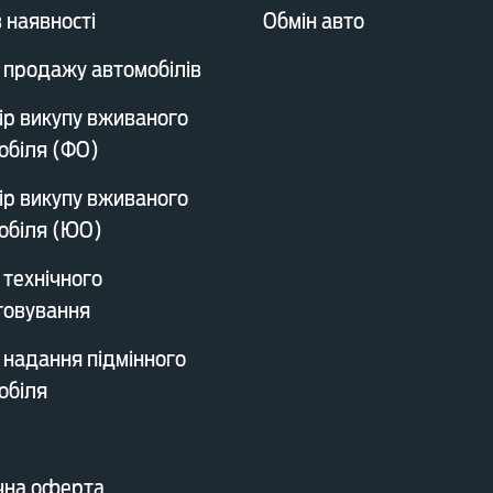
 наявності
Обмін авто
 продажу автомобілів
ір викупу вживаного
обіля (ФО)
ір викупу вживаного
обіля (ЮО)
 технічного
говування
 надання підмінного
обіля
чна оферта