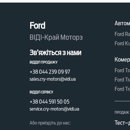
Автом
Ford
Ford R
ВІДІ-Край Моторз
Ford K
Зв’яжіться з нами
Комерц
ВІДДІЛ ПРОДАЖУ
Ford Tr
+38 044 239 09 97
sales.cry-motors@vidi.ua
Ford Tr
Ford Tr
ВІДДІЛ СЕРВІСУ
+38 044 591 50 05
service.cry-motors@vidi.ua
ПРОДАЖ 
Тест–
Або приїздіть до нас: