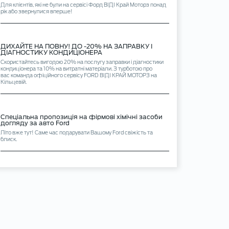
Для клієнтів, які не були на сервісі Форд ВІДІ Край Моторз понад
рік або звернулися вперше!
ДИХАЙТЕ НА ПОВНУ! ДО -20% НА ЗАПРАВКУ І
ДІАГНОСТИКУ КОНДИЦІОНЕРА
Скористайтесь вигодою 20% на послугу заправки і діагностики
кондиціонера та 10% на витратні матеріали. З турботою про
вас команда офіційного сервісу FORD ВІДІ КРАЙ МОТОРЗ на
Кільцевій.
Спеціальна пропозиція на фірмові хімічні засоби
догляду за авто Ford
Літо вже тут! Саме час подарувати Вашому Ford свіжість та
блиск.