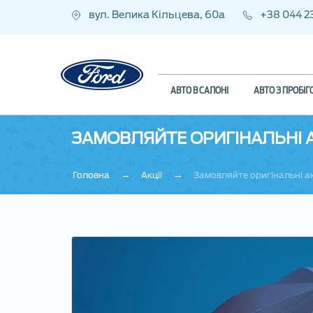
вул. Велика Кільцева, 60а
+38 044 2
АВТО В САЛОНІ
АВТО З ПРОБІ
ЗАМОВЛЯЙТЕ ОРИГІНАЛЬНІ 
→
→
Головна
Акції
Замовляйте оригінальні 