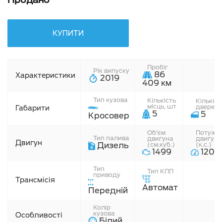
КУПИТИ
Пробіг
Рік випуску
86
Характеристики
2019
409 км
Тип кузова
Кiлькiсть
Кiлькiст
мiсць, шт
дверей,
Габарити
5
5
Кросовер
Об'єм
Потужні
Тип палива
двигуна
двигуна
Двигун
Дизель
(см.куб.)
(к.с.)
1499
120
Тип
Тип КПП
приводу
Трансмісія
Автомат
Передній
Колір
кузова
Особливості
Білий