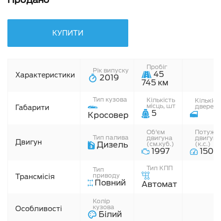
КУПИТИ
Пробіг
Рік випуску
45
Характеристики
2019
745 км
Тип кузова
Кiлькiсть
Кiлькiст
мiсць, шт
дверей,
Габарити
5
Кросовер
Об'єм
Потужні
Тип палива
двигуна
двигуна
Двигун
Дизель
(см.куб.)
(к.с.)
1997
150
Тип КПП
Тип
приводу
Трансмісія
Повний
Автомат
Колір
кузова
Особливості
Білий