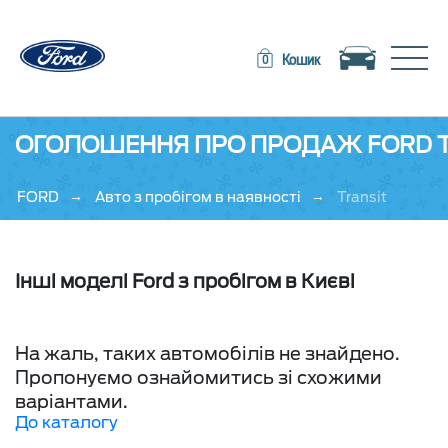
Toggle navigation
Toggle
Кошик
0
ОГОЛОШЕННЯ ПРО ПРОДАЖ FORD TR
→
→
FORD
Авто з пробігом в наявності
Transit
Інші моделі Ford з пробігом в Києві
На жаль, таких автомобілів не знайдено.
Пропонуємо ознайомитись зі схожими
варіантами.
До каталогу